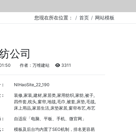
您现在所在位置：
首页
网站模板
纺公司
01:50
作者：万维建站
3311
号：
NIHaoSite_22_190
业：
装修,家装,建材,家居类,家用纺织,家纺,被子,
四件套,枕头,窗帘,地毯,毛巾,被套,床垫,毛毯,
床上用品,家居生活,床垫家居,窗帘布艺,布艺
局：
自适应「电脑、平板、手机、微官网」
化：
模板及后台均内置了SEO机制，排名更容易