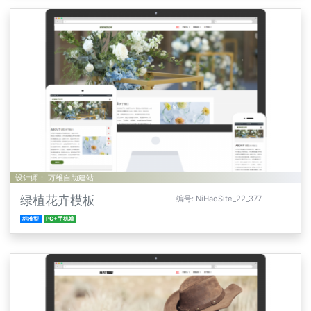
设计师： 万维自助建站
绿植花卉模板
编号: NiHaoSite_22_377
标准型
PC+手机端