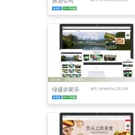
旅游公司
标准型
PC+手机端
设计师： 万维自助建站
绿盛农家乐
编号: NiHaoSite_22_035
标准型
PC+手机端