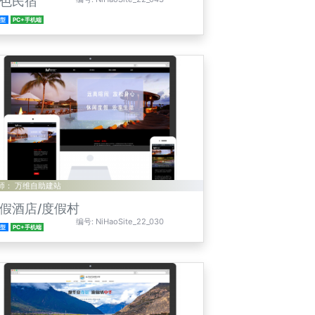
色民宿
准型
PC+手机端
师： 万维自助建站
假酒店/度假村
编号: NiHaoSite_22_030
准型
PC+手机端