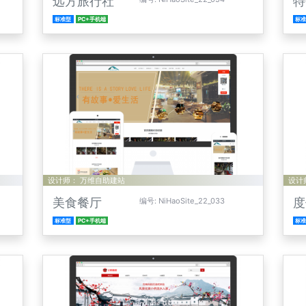
远方旅行社
特
标准型
PC+手机端
标
设计师： 万维自助建站
设计
美食餐厅
度
编号: NiHaoSite_22_033
标准型
PC+手机端
标